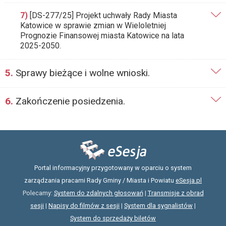
7)
[DS-277/25] Projekt uchwały Rady Miasta
Katowice w sprawie zmian w Wieloletniej
Prognozie Finansowej miasta Katowice na lata
2025-2050.
5.
Sprawy bieżące i wolne wnioski.
6.
Zakończenie posiedzenia.
Portal informacyjny przygotowany w oparciu o system
zarządzania pracami Rady Gminy / Miasta i Powiatu
eSesja.pl
Polecamy:
System do zdalnych głosowań
|
Transmisje z obrad
sesji
|
Napisy do filmów z sesji
|
System dla sygnalistów
|
System do sprzedaży biletów