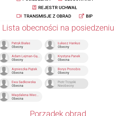
REJESTR UCHWAŁ
TRANSMISJE Z OBRAD
BIP
Lista obecności na posiedzeniu
Patryk Białas
Łukasz Hankus
Obecny
Obecny
Adam Lejman-Gąska
Krystyna Panek
Obecny
Obecna
Agnieszka Piątek
Borys Pronobis
Obecna
Obecny
Ewa Sadkowska
Piotr Trząski
Obecna
Nieobecny
Magdalena Wieczorek
Obecna
Porządek obrad