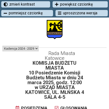
zmień kontrast
powiększ czcionkę
pomniejsz czcionkę
uproszczona wersja
Rada Miasta
Katowice
KOMISJA BUDŻETU
MIASTA
10 Posiedzenie Komisji
Budżetu Miasta w dniu 24
marca 2025, godz. 12:00
w URZĄD MIASTA
KATOWICE, UL. MŁŃSKA 4
SALA 4-5
POSIEDZENIA
GŁOSOWANIA